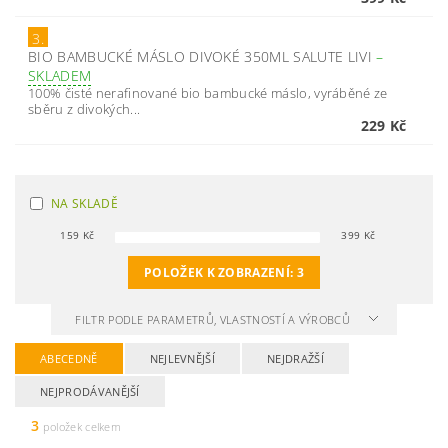
3.
BIO BAMBUCKÉ MÁSLO DIVOKÉ 350ML SALUTE LIVI
–
SKLADEM
100% čisté nerafinované bio bambucké máslo, vyráběné ze
sběru z divokých...
229 Kč
NA SKLADĚ
159
Kč
399
Kč
POLOŽEK K ZOBRAZENÍ:
3
FILTR PODLE PARAMETRŮ, VLASTNOSTÍ A VÝROBCŮ
ABECEDNĚ
NEJLEVNĚJŠÍ
NEJDRAŽŠÍ
NEJPRODÁVANĚJŠÍ
3
položek celkem