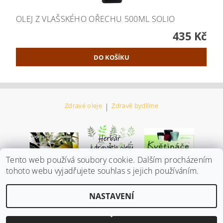
OLEJ Z VLAŠSKÉHO OŘECHU 500ML SOLIO
435 Kč
Zdravé oleje
|
Zdravě bydlíme
Tento web používá soubory cookie. Dalším procházením
tohoto webu vyjadřujete souhlas s jejich používáním.
Upravit
2026 ©
Biozdroj všeho co potřebujete
, všechna práva vyhrazena
NASTAVENÍ
nastavení cookies