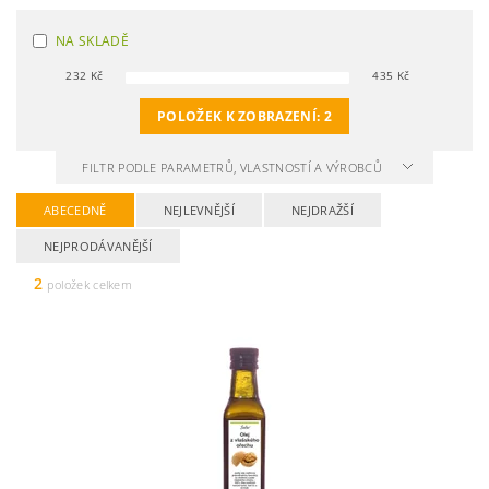
NA SKLADĚ
232
Kč
435
Kč
POLOŽEK K ZOBRAZENÍ:
2
FILTR PODLE PARAMETRŮ, VLASTNOSTÍ A VÝROBCŮ
ABECEDNĚ
NEJLEVNĚJŠÍ
NEJDRAŽŠÍ
NEJPRODÁVANĚJŠÍ
2
položek celkem