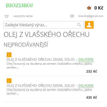
0 Kč
biozdroj@gmail.com
+420325514054
OLEJ Z VLAŠSKÉHO OŘECHU
NEJPRODÁVANĚJŠÍ
1.
OLEJ Z VLAŠSKÉHO OŘECHU 250ML SOLIO
–
SKLADEM
Olej lisovaný za studena ze semen vlašského ořechu. Jádra
semen...
232 Kč
2.
OLEJ Z VLAŠSKÉHO OŘECHU 500ML SOLIO
–
SKLADEM
Olej lisovaný za studena ze semen vlašského ořechu. Jádra
semen...
435 Kč