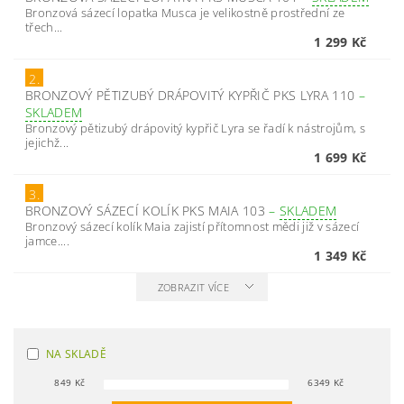
Bronzová sázecí lopatka Musca je velikostně prostřední ze
třech...
1 299 Kč
2.
BRONZOVÝ PĚTIZUBÝ DRÁPOVITÝ KYPŘIČ PKS LYRA 110
–
SKLADEM
Bronzový pětizubý drápovitý kypřič Lyra se řadí k nástrojům, s
jejichž...
1 699 Kč
3.
BRONZOVÝ SÁZECÍ KOLÍK PKS MAIA 103
–
SKLADEM
Bronzový sázecí kolík Maia zajistí přítomnost mědi již v sázecí
jamce....
1 349 Kč
ZOBRAZIT VÍCE
NA SKLADĚ
849
Kč
6349
Kč