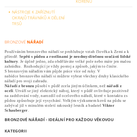
KOŘENŮ
NÁSTROJE K ZAŘÍZNUTÍ
OKRAJŮ TRÁVNÍKŮ A DĚLENÍ
TRSŮ
BRONZOVÉ
NÁŘADÍ
Po
užíváním bronzového nářadí se prohlubuje vztah člověka k Zemi a k
přírodě.
Sepětí s půdou a rostlinami je neodmyslitelnou součástí lidské
kultury
. Je úplně jedno, zda obděláváte velké pole nebo máte jen malou
zahrádku. Rozhodující je vždy postoj a způsob, jakým to činíte.
S bronzovým nářadím vám půjde práce více od ruky. V
nabídce bronzového nářadí si můžete vybrat všechny druhy klasického
nářadí pro svoji zahradu.
Nářadí z bronzu
působí v půdě zcela jiným účinkem, než
nářadí z
oceli
. Utváří se jiný elektrický náboj, který v půdě ovlivňuje pozitivně
na zadržování vody, narozdíl od ocelového nářadí, které v kontaktu zs
půdou způsobuje její vysychání. Velkým výzkumem kovů na půdu se
zabýval již v minulém století rakouský lesník a badatel
Viktor
Schauberger
.
BRONZOVÉ NÁŘADÍ - IDEÁLNÍ PRO KAŽDOU VĚKOVOU
KATEGORII