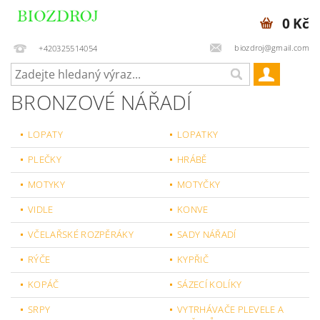
0 Kč
biozdroj@gmail.com
+420325514054
BRONZOVÉ NÁŘADÍ
LOPATY
LOPATKY
PLEČKY
HRÁBĚ
MOTYKY
MOTYČKY
VIDLE
KONVE
VČELAŘSKÉ ROZPĚRÁKY
SADY NÁŘADÍ
RÝČE
KYPŘIČ
KOPÁČ
SÁZECÍ KOLÍKY
SRPY
VYTRHÁVAČE PLEVELE A