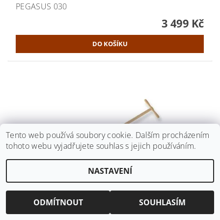
PEGASUS 030
3 499 Kč
Tento web používá soubory cookie. Dalším procházením
tohoto webu vyjadřujete souhlas s jejich používáním.
NASTAVENÍ
BRONZOVÝ NÁSTROJ K ZAŘÍZNUTÍ OKRAJŮ
ODMÍTNOUT
SOUHLASÍM
TRÁVNÍKŮ A DĚLENÍ TRSŮ PKS HERKULES 160