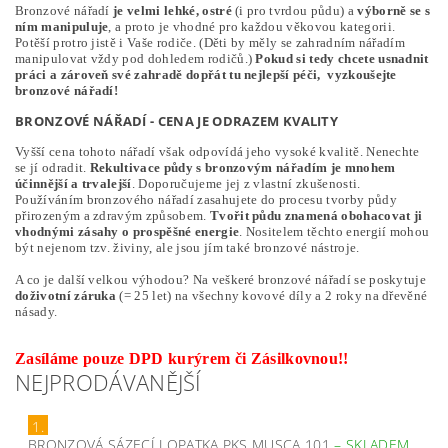
Bronzové nářadí
je velmi lehké, ostré
(i pro tvrdou půdu) a
výborně se s
ním manipuluje
, a proto je vhodné pro každou věkovou kategorii.
Potěší protro jistě i Vaše rodiče. (Děti by měly se zahradním nářadím
manipulovat vždy pod dohledem rodičů.)
Pokud si tedy chcete usnadnit
práci a zároveň své zahradě dopřát tu nejlepší péči, vyzkoušejte
bronzové nářadí!
BRONZOVÉ NÁŘADÍ - CENA JE ODRAZEM KVALITY
Vyšší cena tohoto nářadí však odpovídá jeho vysoké kvalitě. Nenechte
se jí odradit.
Rekultivace půdy s bronzovým nářadím je mnohem
účinnější a trvalejší
. Doporučujeme jej z vlastní zkušenosti.
Používáním bronzového nářadí zasahujete do procesu tvorby půdy
přirozeným a zdravým způsobem.
Tvořit půdu znamená obohacovat ji
vhodnými zásahy o prospěšné energie
. Nositelem těchto energií mohou
být nejenom tzv. živiny, ale jsou jím také bronzové nástroje.
A co je další velkou výhodou? Na veškeré bronzové nářadí se poskytuje
doživotní záruka
(= 25 let) na všechny kovové díly a 2 roky na dřevěné
násady.
Zasíláme pouze DPD kurýrem či Zásilkovnou!!
NEJPRODÁVANĚJŠÍ
1.
BRONZOVÁ SÁZECÍ LOPATKA PKS MUSCA 101
–
SKLADEM