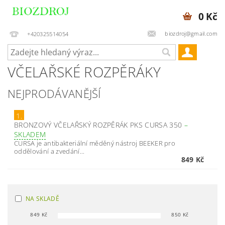
0 Kč
biozdroj@gmail.com
+420325514054
VČELAŘSKÉ ROZPĚRÁKY
NEJPRODÁVANĚJŠÍ
1.
BRONZOVÝ VČELAŘSKÝ ROZPĚRÁK PKS CURSA 350
–
SKLADEM
CURSA je antibakteriální měděný nástroj BEEKER pro
oddělování a zvedání...
849 Kč
NA SKLADĚ
849
Kč
850
Kč