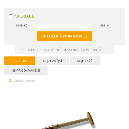
NA SKLADĚ
1349
Kč
1499
Kč
POLOŽEK K ZOBRAZENÍ:
2
FILTR PODLE PARAMETRŮ, VLASTNOSTÍ A VÝROBCŮ
ABECEDNĚ
NEJLEVNĚJŠÍ
NEJDRAŽŠÍ
NEJPRODÁVANĚJŠÍ
2
položek celkem