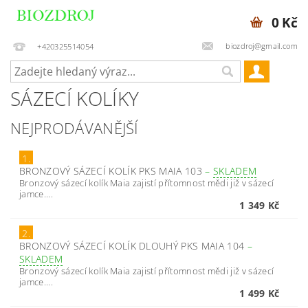
0 Kč
biozdroj@gmail.com
+420325514054
SÁZECÍ KOLÍKY
NEJPRODÁVANĚJŠÍ
1.
BRONZOVÝ SÁZECÍ KOLÍK PKS MAIA 103
–
SKLADEM
Bronzový sázecí kolík Maia zajistí přítomnost mědi již v sázecí
jamce....
1 349 Kč
2.
BRONZOVÝ SÁZECÍ KOLÍK DLOUHÝ PKS MAIA 104
–
SKLADEM
Bronzový sázecí kolík Maia zajistí přítomnost mědi již v sázecí
jamce....
1 499 Kč