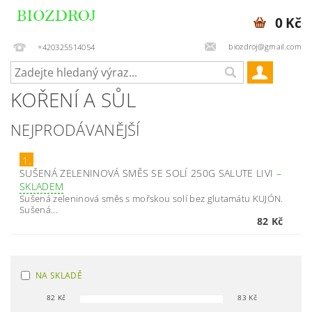
0 Kč
biozdroj@gmail.com
+420325514054
KOŘENÍ A SŮL
NEJPRODÁVANĚJŠÍ
1.
SUŠENÁ ZELENINOVÁ SMĚS SE SOLÍ 250G SALUTE LIVI
–
SKLADEM
Sušená zeleninová směs s mořskou solí bez glutamátu KUJÓN.
Sušená...
82 Kč
NA SKLADĚ
82
Kč
83
Kč