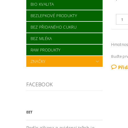
BIO KVALITA
BEZLEPKOVÉ PRODUKTY
BEZ PŘIDANÉHO CUKRU
BEZ MLÉKA
Hmotnos
RAW PRODUKTY
Buďte prv
ZNAČKY
Při
FACEBOOK
EET
Podle zákona o evidenci tržeb je