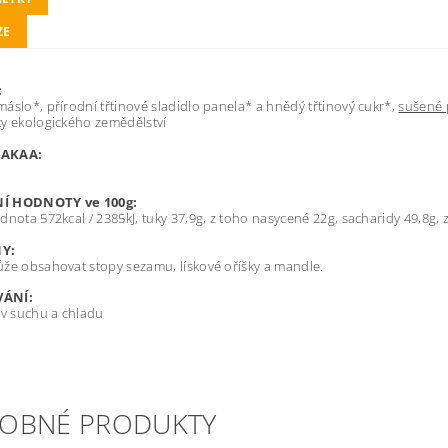
ZE
:
áslo*, přírodní třtinové sladidlo panela* a hnědý třtinový cukr*,
sušené 
y ekologického zemědělství
KAKAA:
Í HODNOTY ve 100g:
dnota 572kcal / 2385kJ, tuky 37,9g, z toho nasycené 22g, sacharidy 49,8g, z
Y:
že obsahovat stopy sezamu, lískové oříšky a mandle.
ÁNÍ:
 v suchu a chladu
OBNÉ PRODUKTY