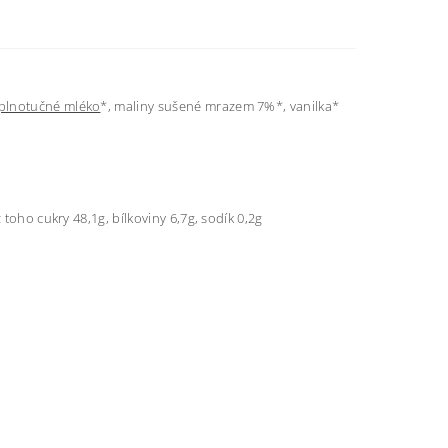
plnotučné mléko
*, maliny sušené mrazem 7%*, vanilka*
 toho cukry 48,1g, bílkoviny 6,7g, sodík 0,2g