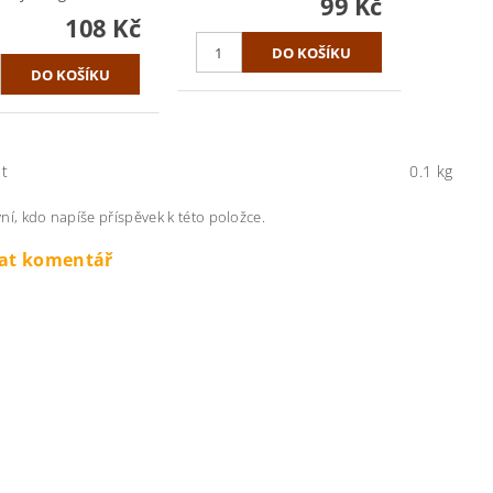
99 Kč
108 Kč
t
0.1 kg
ní, kdo napíše příspěvek k této položce.
dat komentář