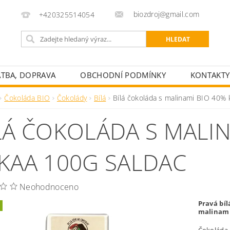
biozdroj@gmail.com
+420325514054
ATBA, DOPRAVA
OBCHODNÍ PODMÍNKY
KONTAKTY
Čokoláda BIO
Čokolády
Bílá
Bílá čokoláda s malinami BIO 40% 
LÁ ČOKOLÁDA S MALIN
KAA 100G SALDAC
Neohodnoceno
Pravá bí
malinami