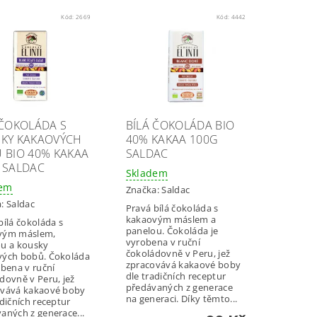
Kód:
2669
Kód:
4442
 ČOKOLÁDA S
BÍLÁ ČOKOLÁDA BIO
KY KAKAOVÝCH
40% KAKAA 100G
 BIO 40% KAKAA
SALDAC
 SALDAC
Skladem
dem
Značka:
Saldac
a:
Saldac
Pravá bílá čokoláda s
kakaovým máslem a
bílá čokoláda s
panelou. Čokoláda je
vým máslem,
vyrobena v ruční
u a kousky
čokoládovně v Peru, jež
vých bobů. Čokoláda
zpracovává kakaové boby
obena v ruční
dle tradičních receptur
dovně v Peru, jež
předávaných z generace
ovává kakaové boby
na generaci. Díky těmto...
adičních receptur
aných z generace...