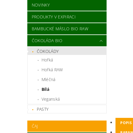
NOVINKY
PRODUKTY V EXPIRACI
BAMBUCKÉ MÁSLO BIO RAW
ČOKOLÁDA BIO
ČOKOLÁDY
Hořká
Hořká RAW
Mléčná
Bílá
Veganská
PASTY
POPIS
ČAJ
PARAM