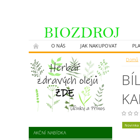
O NÁS
JAK NAKUPOVAT
PL
Domů
BÍ
KA
Novinka
AKČNÍ NABÍDKA