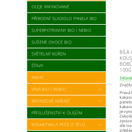
OLEJE RAFINOVANÉ
PŘÍRODNÍ SLADIDLO PANELA BIO
SUPERPOTRAVINY BIO I NEBIO
SUŠENÉ OVOCE BIO
BÍLÁ
SVĚTELNÝ KOŘEN
KOUS
BOBŮ
ŠŤÁVY
100G
KNIHY
Skla
Značk
VÍNA BIO I NEBIO
Pravá 
kakao
BRONZOVÉ NÁŘADÍ
panelo
kakao
je vyr
PŘÍSLUŠENSTVÍ K OLEJŮM
čokolá
zprac
KOSMETIKA A PÉČE O TĚLO
dle tr
předáv