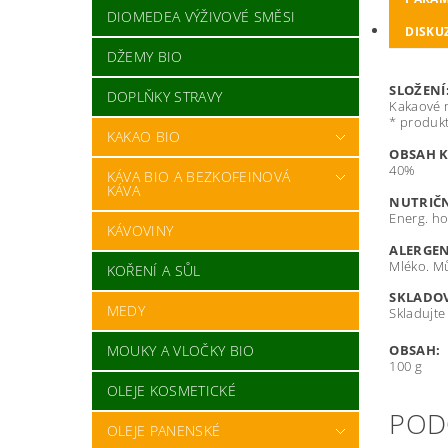
DIOMEDEA VÝŽIVOVÉ SMĚSI
DISKU
DŽEMY BIO
SLOŽENÍ
DOPLŇKY STRAVY
Kakaové m
* produkt
KAKAO BIO
OBSAH 
40%
KÁVA BIO A BEZKOFEINOVÁ
KÁVA
NUTRIČN
Energ. ho
KÁVOVINY
ALERGEN
Mléko.
Mů
KOŘENÍ A SŮL
SKLADOV
MEDY
Skladujte
MOUKY A VLOČKY BIO
OBSAH:
100 g
OLEJE KOSMETICKÉ
POD
OLEJE PANENSKÉ