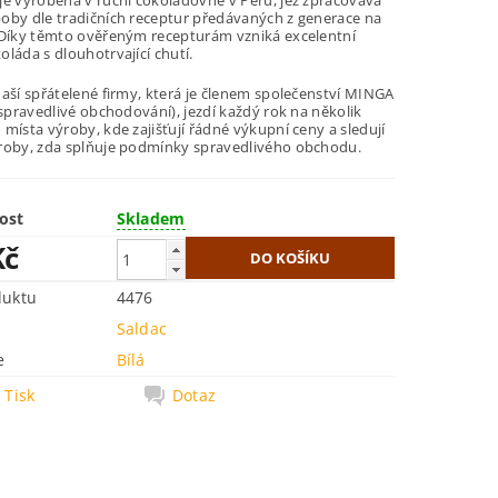
je vyrobena v ruční čokoládovně v Peru, jež zpracovává
oby dle tradičních receptur předávaných z generace na
 Díky těmto ověřeným recepturám vzniká excelentní
láda s dlouhotrvající chutí.
naší spřátelené firmy, která je členem společenství MINGA
 spravedlivé obchodování), jezdí každý rok na několik
místa výroby, kde zajišťují řádné výkupní ceny a sledují
roby, zda splňuje podmínky spravedlivého obchodu.
ost
Skladem
Kč
duktu
4476
Saldac
e
Bílá
Tisk
Dotaz