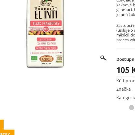
Čokoláda 
kakaové b
generaci.
jemná čoko
Zástupci 
(usiluje o
měsíců do 
proces vý
Dostupn
105 
Kód pro
Značka
Kategori
ETRY