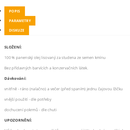
POPIS
PARAMETRY
DISKUZE
SLOŽENÍ:
100 % panenský olej lisovaný za studena ze semen kmínu
Bez přídavných barvících a konzervačních látek.
Dávkování:
vnitřně - ráno (nalačno) a večer (před spaním) jednu čajovou lžičku
vnější použití - dle potřeby
dochucení pokrmů - dle chuti
UPOZORNĚNÍ: