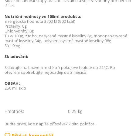
Může obsahovat stopy arašídů, sezamu a sóji! Nevhodný pro děti do
tří let.
Nutriční hodnoty ve 100ml produktu:
Energetická hodnota 3700 kJ (900 kcal)
Proteiny: 0g
Uhlohydráty: 0g
Tuky 100g, z toho: nasycené mastné kyseliny 8g, mononenasycené
mastné kyseliny 54g, polynenasycené mastné kyseliny 38g
Sůl: 0mg
Skladování:
Skladujte na tmavém místě při pokojové teplotě do 22°C. Po
otevření spotřebujte nejpozději do 3 měsíců.
OBSAH:
250 ml, sklo
Hmotnost
0.25 kg
Buďte první, kdo napíše příspěvek k této položce.
Přidat komentář