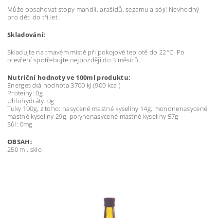
Může obsahovat stopy mandlí, arašídů, sezamu a sóji! Nevhodný
pro děti do tří let.
Skladování:
Skladujte na tmavém místě při pokojové teplotě do 22°C. Po
otevření spotřebujte nejpozději do 3 měsíců.
Nutriční hodnoty ve 100ml produktu:
Energetická hodnota 3700 kJ (900 kcal)
Proteiny: 0g
Uhlohydráty: 0g
Tuky 100g, z toho: nasycené mastné kyseliny 14g, mononenasycené
mastné kyseliny 29g, polynenasycené mastné kyseliny 57g
Sůl: 0mg
OBSAH:
250 ml, sklo