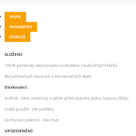
POPIS
PARAMETRY
DISKUZE
SLOŽENÍ:
100 % panenský olej lisovaný za studena z kukuřičných klíčků
Bez přídavných barvících a konzervačních látek.
Dávkování:
vnitřně - ráno (nalačno) a večer (před spaním) jednu čajovou lžičku
vnější použití - dle potřeby
dochucení pokrmů - dle chuti
UPOZORNĚNÍ: