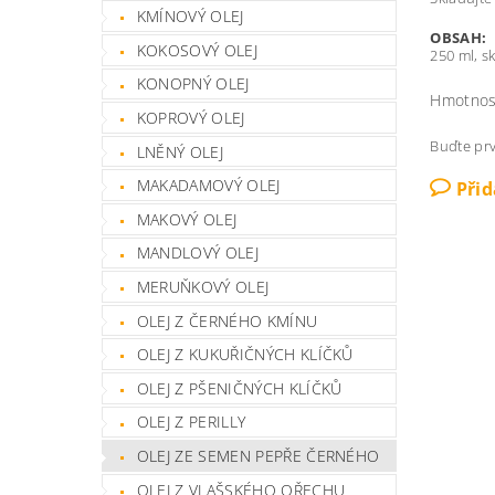
KMÍNOVÝ OLEJ
OBSAH:
KOKOSOVÝ OLEJ
250 ml, s
KONOPNÝ OLEJ
Hmotnos
KOPROVÝ OLEJ
Buďte prv
LNĚNÝ OLEJ
MAKADAMOVÝ OLEJ
Při
MAKOVÝ OLEJ
MANDLOVÝ OLEJ
MERUŇKOVÝ OLEJ
OLEJ Z ČERNÉHO KMÍNU
OLEJ Z KUKUŘIČNÝCH KLÍČKŮ
OLEJ Z PŠENIČNÝCH KLÍČKŮ
OLEJ Z PERILLY
OLEJ ZE SEMEN PEPŘE ČERNÉHO
OLEJ Z VLAŠSKÉHO OŘECHU