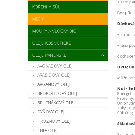
100 % pan
KOŘENÍ A SŮL
Bez přída
MEDY
Dávková
MOUKY A VLOČKY BIO
vnitřně -
OLEJE KOSMETICKÉ
vnější pou
OLEJE PANENSKÉ
dochucení
AVOKÁDOVÝ OLEJ
UPOZOR
ARAŠÍDOVÝ OLEJ
Může obsa
ARGANOVÝ OLEJ
Nutriční
BROKOLICOVÝ OLEJ
Energetic
Proteiny:
BRUTNÁKOVÝ OLEJ
Uhlohydrá
Tuky 100g
DÝŇOVÝ OLEJ
Sůl: 0mg
HROZNOVÝ OLEJ
Skladová
CHIA OLEJ
Skladujte