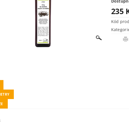
Dostupn
235 
Kód pro
Kategori
ETRY
ZE
: