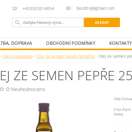
biozdroj@gmail.com
+420325514054
ATBA, DOPRAVA
OBCHODNÍ PODMÍNKY
KONTAKTY
Oleje panenské
Olej ze semen pepře černého
Olej ze semen pe
EJ ZE SEMEN PEPŘE 2
Neohodnoceno
Olej liso
V kuchyni
masa.