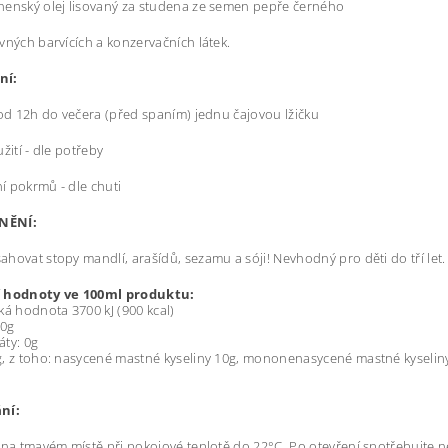
enský olej lisovaný za studena ze semen pepře černého
vných barvících a konzervačních látek.
ní:
 od 12h do večera (před spaním) jednu čajovou lžičku
žití - dle potřeby
 pokrmů - dle chuti
NĚNÍ:
hovat stopy mandlí, arašídů, sezamu a sóji! Nevhodný pro děti do tří let.
 hodnoty ve 100ml produktu:
ká hodnota 3700 kJ (900 kcal)
 0g
ty: 0g
, z toho: nasycené mastné kyseliny 10g, mononenasycené mastné kyselin
ní:
 na tmavém místě při pokojové teplotě do 22°C. Po otevření spotřebujte n