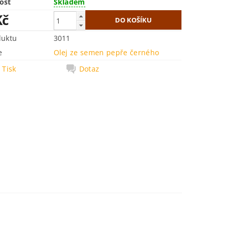
ost
Skladem
Kč
duktu
3011
e
Olej ze semen pepře černého
Tisk
Dotaz