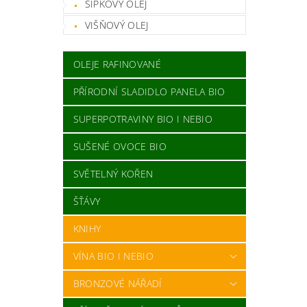
ŠÍPKOVÝ OLEJ
VIŠŇOVÝ OLEJ
OLEJE RAFINOVANÉ
PŘÍRODNÍ SLADIDLO PANELA BIO
SUPERPOTRAVINY BIO I NEBIO
SUŠENÉ OVOCE BIO
SVĚTELNÝ KOŘEN
ŠŤÁVY
KNIHY
VÍNA BIO I NEBIO
BRONZOVÉ NÁŘADÍ