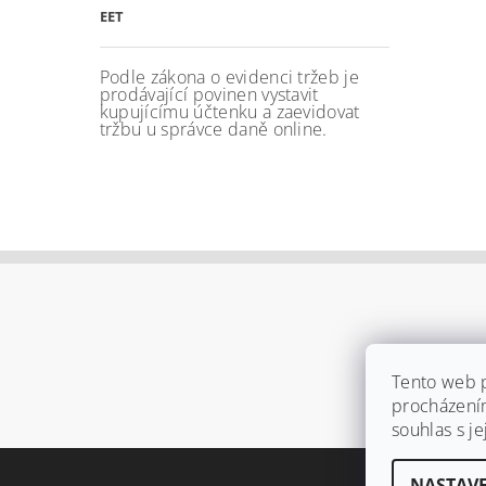
EET
Podle zákona o evidenci tržeb je
prodávající povinen vystavit
kupujícímu účtenku a zaevidovat
tržbu u správce daně online.
Tento web p
procházení
souhlas s j
NASTAVE