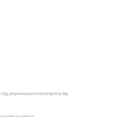
y 32g, polynenasycené mastné kyseliny 58g
ejpozději do 3 měsíců.