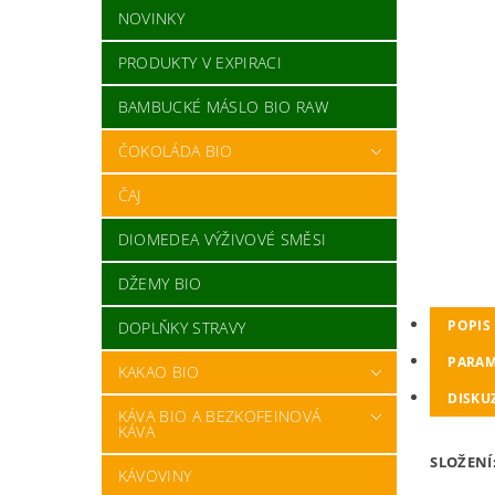
NOVINKY
PRODUKTY V EXPIRACI
BAMBUCKÉ MÁSLO BIO RAW
ČOKOLÁDA BIO
ČAJ
DIOMEDEA VÝŽIVOVÉ SMĚSI
DŽEMY BIO
POPIS
DOPLŇKY STRAVY
PARAM
KAKAO BIO
DISKU
KÁVA BIO A BEZKOFEINOVÁ
KÁVA
SLOŽENÍ
KÁVOVINY