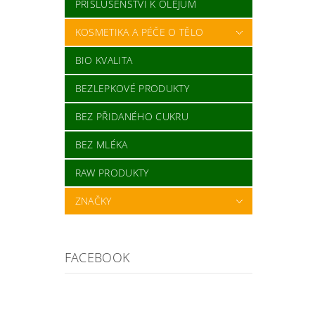
PŘÍSLUŠENSTVÍ K OLEJŮM
KOSMETIKA A PÉČE O TĚLO
BIO KVALITA
BEZLEPKOVÉ PRODUKTY
BEZ PŘIDANÉHO CUKRU
BEZ MLÉKA
RAW PRODUKTY
ZNAČKY
FACEBOOK