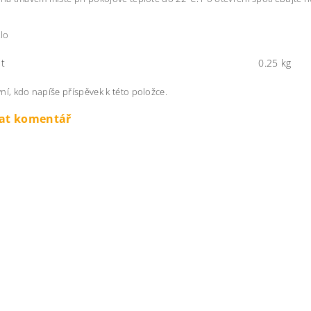
klo
t
0.25 kg
ní, kdo napíše příspěvek k této položce.
dat komentář