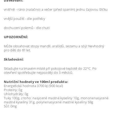
Dávkování:
vnitřně - ráno (nalačno) a večer (před spaním) jednu čajovou lžičku
vnější použití - dle potřeby
dochucení pokrmů - dle chuti
UPOZORNĚNÍ:
Může obsahovat stopy mandlí, arašídů, sezamu a sóji! Nevhodný
pro děti do tří let.
Skladování:
Skladujte na tmavém místě při pokojové teplotě do 22°C. Po
otevření spotřebujte nejpozději do 3 měsíců.
Nutriční hodnoty ve 100ml produktu:
Energetická hodnota 3700 kJ (900 kcal)
Proteiny: 0g
Uhlohydráty: 0g
Tuky 100g, z toho: nasycené mastné kyseliny 10g, mononenasycené
mastné kyseliny 31g, polynenasycené mastné kyseliny 59g
Sůl: 0mg