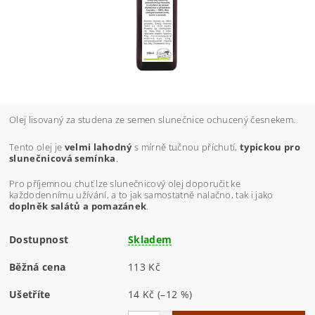
Olej lisovaný za studena ze semen slunečnice ochucený česnekem.
Tento olej je
velmi lahodný
s mírně tučnou příchutí,
typickou pro
slunečnicová semínka
.
Pro příjemnou chuť lze slunečnicový olej doporučit ke
každodennímu užívání, a to jak samostatně nalačno, tak i jako
doplněk salátů a pomazánek
.
Dostupnost
Skladem
Běžná cena
113 Kč
Ušetříte
14 Kč
(–12 %)