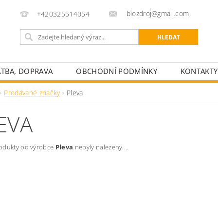
biozdroj@gmail.com
+420325514054
ATBA, DOPRAVA
OBCHODNÍ PODMÍNKY
KONTAKTY
Prodávané značky
Pleva
EVA
odukty od výrobce
Pleva
nebyly nalezeny....