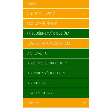
KNIHY
VÍNA BIO I NEBIO
BRONZOVÉ NÁŘADÍ
PŘÍSLUŠENSTVÍ K OLEJŮM
KOSMETIKA A PÉČE O TĚLO
BIO KVALITA
BEZLEPKOVÉ PRODUKTY
BEZ PŘIDANÉHO CUKRU
BEZ MLÉKA
RAW PRODUKTY
ZNAČKY