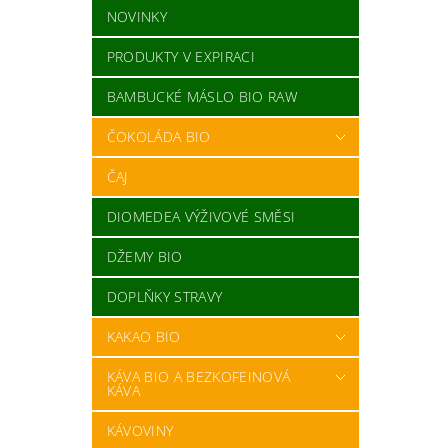
NOVINKY
PRODUKTY V EXPIRACI
BAMBUCKÉ MÁSLO BIO RAW
ČOKOLÁDA BIO
ČAJ
DIOMEDEA VÝŽIVOVÉ SMĚSI
DŽEMY BIO
DOPLŇKY STRAVY
KAKAO BIO
KÁVA BIO A BEZKOFEINOVÁ
KÁVA
KÁVOVINY