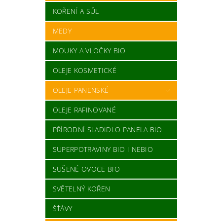
KOŘENÍ A SŮL
MEDY
MOUKY A VLOČKY BIO
OLEJE KOSMETICKÉ
OLEJE PANENSKÉ
OLEJE RAFINOVANÉ
PŘÍRODNÍ SLADIDLO PANELA BIO
SUPERPOTRAVINY BIO I NEBIO
SUŠENÉ OVOCE BIO
SVĚTELNÝ KOŘEN
ŠŤÁVY