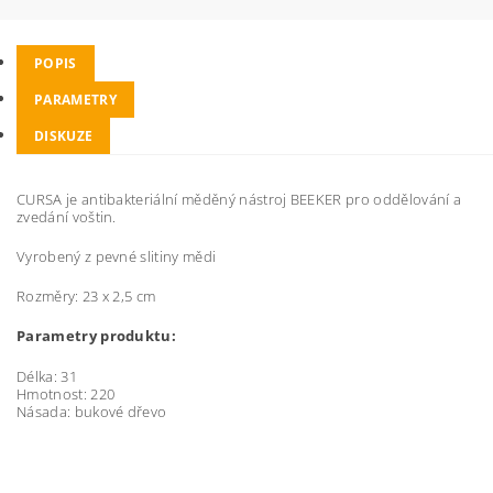
POPIS
PARAMETRY
DISKUZE
CURSA je antibakteriální měděný nástroj BEEKER pro oddělování a
zvedání voštin.
Vyrobený z pevné slitiny mědi
Rozměry: 23 x 2,5 cm
Parametry produktu:
Délka:
31
Hmotnost:
220
Násada:
bukové dřevo