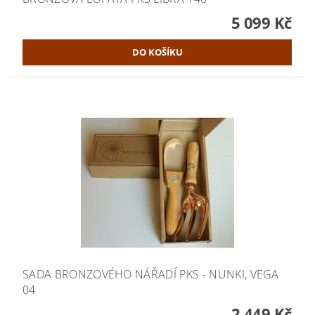
5 099 Kč
SADA BRONZOVÉHO NÁŘADÍ PKS - NUNKI, VEGA
04
2 449 Kč