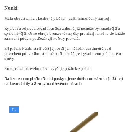
Nunki
Malá oboustranná okénková plečka – další mimořádný nástroj.
Kypření a odplevelování menších záhonů již nemůže být snadnější a
spolehlivější. Ostré okraje bronzové smyčky pronikají snadno do každé
zahradní půdy a podřezávají kořeny plevelů.
Při práci s Nunki stačí vést její ostří jen několik centimetrů pod
povrchem půdy. Oboustranné ostří umožňuje kyvadlovou práci oběma
směry.
Rukojeť z bukového dřeva zvyšuje požitek z práce.
Na bronzovou plečku Nunki poskytujeme doživotní záruku (= 25 let)
na kovové díly a 2 roky na dřevěnou násadu.
Tip