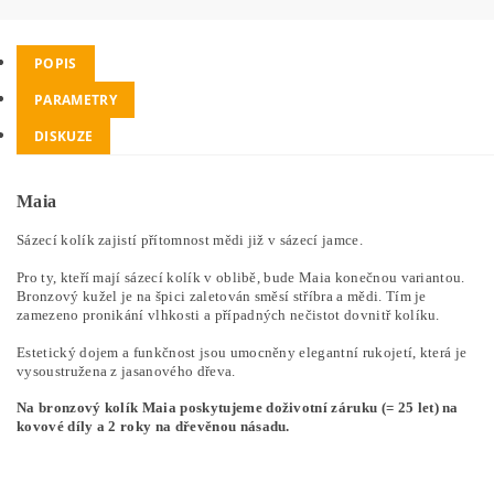
POPIS
PARAMETRY
DISKUZE
Maia
Sázecí kolík zajistí přítomnost mědi již v sázecí jamce.
Pro ty, kteří mají sázecí kolík v oblibě, bude Maia konečnou variantou.
Bronzový kužel je na špici zaletován směsí stříbra a mědi. Tím je
zamezeno pronikání vlhkosti a případných nečistot dovnitř kolíku.
Estetický dojem a funkčnost jsou umocněny elegantní rukojetí, která je
vysoustružena z jasanového dřeva.
Na bronzový kolík Maia poskytujeme doživotní záruku (= 25 let) na
kovové díly a 2 roky na dřevěnou násadu.