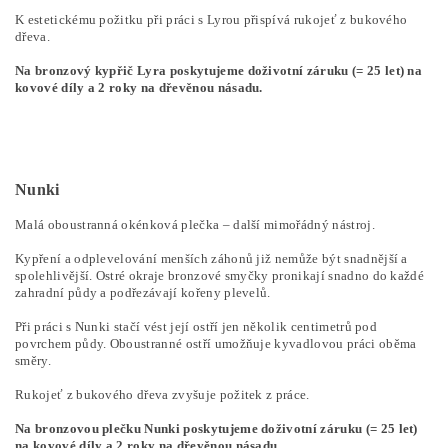
K estetickému požitku při práci s Lyrou přispívá rukojeť z bukového
dřeva.
Na bronzový kypřič Lyra poskytujeme doživotní záruku (= 25 let) na
kovové díly a 2 roky na dřevěnou násadu.
Nunki
Malá oboustranná okénková plečka – další mimořádný nástroj.
Kypření a odplevelování menších záhonů již nemůže být snadnější a
spolehlivější. Ostré okraje bronzové smyčky pronikají snadno do každé
zahradní půdy a podřezávají kořeny plevelů.
Při práci s Nunki stačí vést její ostří jen několik centimetrů pod
povrchem půdy. Oboustranné ostří umožňuje kyvadlovou práci oběma
směry.
Rukojeť z bukového dřeva zvyšuje požitek z práce.
Na bronzovou plečku Nunki poskytujeme doživotní záruku (= 25 let)
na kovové díly a 2 roky na dřevěnou násadu.