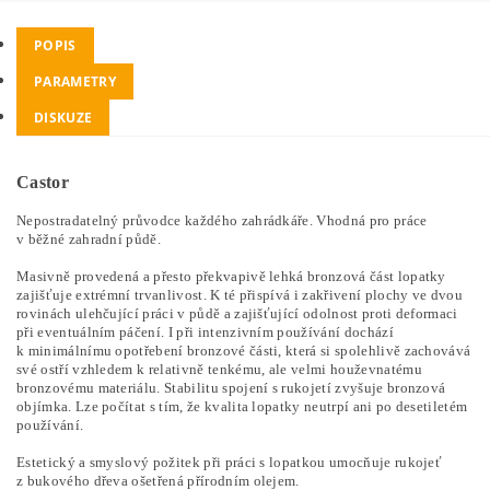
POPIS
PARAMETRY
DISKUZE
Castor
Nepostradatelný průvodce každého zahrádkáře. Vhodná pro práce
v běžné zahradní půdě.
Masivně provedená a přesto překvapivě lehká bronzová část lopatky
zajišťuje extrémní trvanlivost. K té přispívá i zakřivení plochy ve dvou
rovinách ulehčující práci v půdě a zajišťující odolnost proti deformaci
při eventuálním páčení. I při intenzivním používání dochází
k minimálnímu opotřebení bronzové části, která si spolehlivě zachovává
své ostří vzhledem k relativně tenkému, ale velmi houževnatému
bronzovému materiálu. Stabilitu spojení s rukojetí zvyšuje bronzová
objímka. Lze počítat s tím, že kvalita lopatky neutrpí ani po desetiletém
používání.
Estetický a smyslový požitek při práci s lopatkou umocňuje rukojeť
z bukového dřeva ošetřená přírodním olejem.