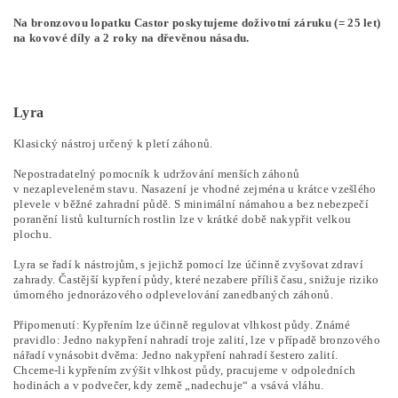
Na bronzovou lopatku Castor poskytujeme doživotní záruku (= 25 let)
na kovové díly a 2 roky na dřevěnou násadu.
Lyra
Klasický nástroj určený k pletí záhonů.
Nepostradatelný pomocník k udržování menších záhonů
v nezapleveleném stavu. Nasazení je vhodné zejména u krátce vzešlého
plevele v běžné zahradní půdě. S minimální námahou a bez nebezpečí
poranění listů kulturních rostlin lze v krátké době nakypřit velkou
plochu.
Lyra se řadí k nástrojům, s jejichž pomocí lze účinně zvyšovat zdraví
zahrady. Častější kypření půdy, které nezabere příliš času, snižuje riziko
úmorného jednorázového odplevelování zanedbaných záhonů.
Připomenutí: Kypřením lze účinně regulovat vlhkost půdy. Známé
pravidlo: Jedno nakypření nahradí troje zalití, lze v případě bronzového
nářadí vynásobit dvěma: Jedno nakypření nahradí šestero zalití.
Chceme-li kypřením zvýšit vlhkost půdy, pracujeme v odpoledních
hodinách a v podvečer, kdy země „nadechuje“ a vsává vláhu.