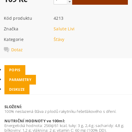
Kód produktu
4213
Značka
Salute Livi
Kategorie
Šťávy
Dotaz
POPIS
PARAMETRY
DISKUZE
SLOŽENÍ:
100% neslazená šťáva z plodů rakytníku řešetlákového s dření.
NUTRIČNÍ HODNOTY ve 100ml:
Energetická hodnota: 256kJ/61 kcal; tuky: 3 g, 2,4 g; sacharidy: 4,8 g;
bílkoviny: 1,2 g; vláknina: 2 g; vitamin C: 60 mg (100% DD).