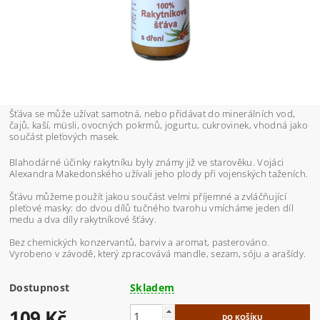
Šťáva se může užívat samotná, nebo přidávat do minerálních vod,
čajů, kaší, müsli, ovocných pokrmů, jogurtu, cukrovinek, vhodná jako
součást pleťových masek.
Blahodárné účinky rakytníku byly známy již ve starověku. Vojáci
Alexandra Makedonského užívali jeho plody při vojenských taženích.
Šťávu můžeme použít jakou součást velmi příjemné a zvláčňující
pleťové masky: do dvou dílů tučného tvarohu vmícháme jeden díl
medu a dva díly rakytníkové šťávy.
Bez chemických konzervantů, barviv a aromat, pasterováno.
Vyrobeno v závodě, který zpracovává mandle, sezam, sóju a arašídy.
Dostupnost
Skladem
109 Kč