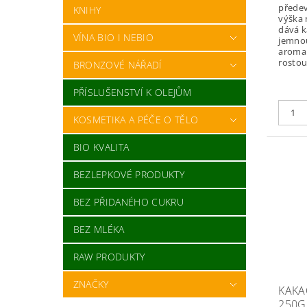
přede
KNIHY
výška 
dává 
VÍNA BIO I NEBIO
jemnou
aroma.
rostou 
BRONZOVÉ NÁŘADÍ
PŘÍSLUŠENSTVÍ K OLEJŮM
KOSMETIKA A PÉČE O TĚLO
BIO KVALITA
BEZLEPKOVÉ PRODUKTY
BEZ PŘIDANÉHO CUKRU
BEZ MLÉKA
RAW PRODUKTY
ZNAČKY
KAKA
250G