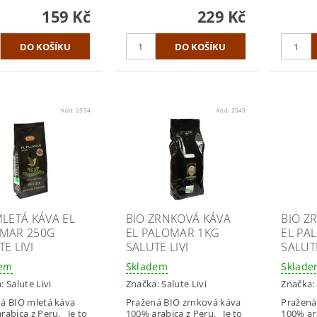
159 Kč
229 Kč
Kód:
2534
Kód:
2543
MLETÁ KÁVA EL
BIO ZRNKOVÁ KÁVA
BIO Z
MAR 250G
EL PALOMAR 1KG
EL PA
E LIVI
SALUTE LIVI
SALUTE
dem
Skladem
Sklad
a:
Salute Livi
Značka:
Salute Livi
Značka:
á BIO mletá káva
Pražená BIO zrnková káva
Pražená
rabica z Peru. Je to
100% arabica z Peru. Je to
100% ar