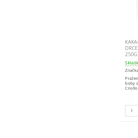
KAKA
DRCE
250G
Skla
Značk
Pražen
boby z
Criollo