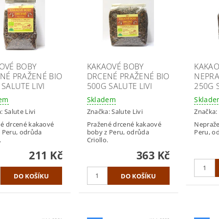
OVÉ BOBY
KAKAOVÉ BOBY
KAKAO
NÉ PRAŽENÉ BIO
DRCENÉ PRAŽENÉ BIO
NEPRA
 SALUTE LIVI
500G SALUTE LIVI
250G S
dem
Skladem
Sklad
a:
Salute Livi
Značka:
Salute Livi
Značka:
é drcené kakaové
Pražené drcené kakaové
Nepraže
 Peru, odrůda
boby z Peru, odrůda
Peru, od
.
Criollo.
211 Kč
363 Kč