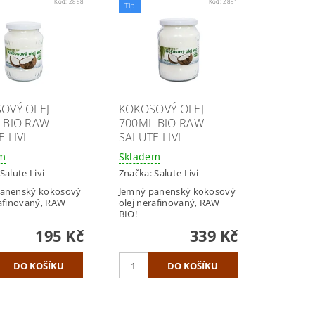
Kód:
2888
Kód:
2891
Tip
OVÝ OLEJ
KOKOSOVÝ OLEJ
 BIO RAW
700ML BIO RAW
 LIVI
SALUTE LIVI
em
Skladem
Salute Livi
Značka:
Salute Livi
anenský kokosový
Jemný panenský kokosový
rafinovaný, RAW
olej nerafinovaný, RAW
BIO!
195 Kč
339 Kč