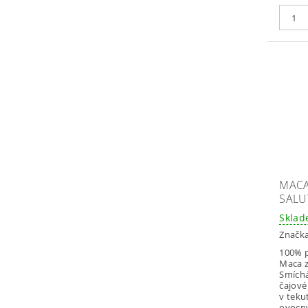
MACA
SALUT
Skla
Značk
100% p
Maca 
Smích
čajové
v teku
ovocný