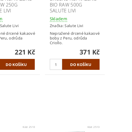
AW 250G
BIO RAW 500G
 LIVI
SALUTE LIVI
em
Skladem
Salute Livi
Značka:
Salute Livi
né drcené kakaové
Nepražené drcené kakaové
Peru, odrůda
boby z Peru, odrůda
Criollo.
221 Kč
371 Kč
Kód:
2510
Kód:
2513