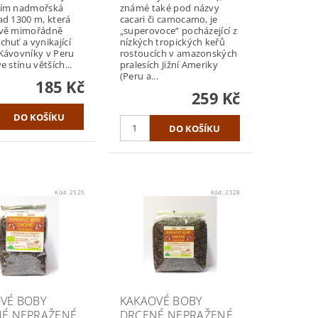
ším nadmořská
známé také pod názvy
ad 1300 m, která
cacari či camocamo, je
ávě mimořádně
„superovoce“ pocházející z
huť a vynikající
nízkých tropických keřů
Kávovníky v Peru
rostoucích v amazonských
e stínu větších...
pralesích Jižní Ameriky
(Peru a...
185 Kč
259 Kč
Kód:
2525
Kód:
2528
VÉ BOBY
KAKAOVÉ BOBY
É NEPRAŽENÉ
DRCENÉ NEPRAŽENÉ