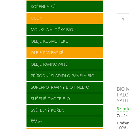
KOŘENÍ A SŮL
MEDY
MOUKY A VLOČKY BIO
OLEJE KOSMETICKÉ
OLEJE PANENSKÉ
OLEJE RAFINOVANÉ
PŘÍRODNÍ SLADIDLO PANELA BIO
SUPERPOTRAVINY BIO I NEBIO
BIO 
PALO
SUŠENÉ OVOCE BIO
SALUT
Skla
SVĚTELNÝ KOŘEN
Značk
ŠŤÁVY
Pražen
100% a