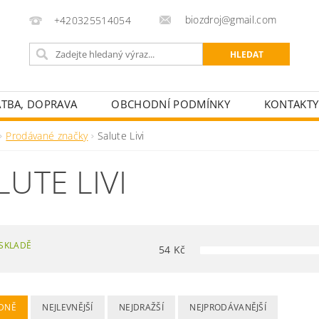
biozdroj@gmail.com
+420325514054
ATBA, DOPRAVA
OBCHODNÍ PODMÍNKY
KONTAKTY
Prodávané značky
Salute Livi
LUTE LIVI
SKLADĚ
54
Kč
DNĚ
NEJLEVNĚJŠÍ
NEJDRAŽŠÍ
NEJPRODÁVANĚJŠÍ