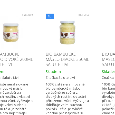
Kód:
3959
Kód:
3960
Tip
BAMBUCKÉ
BIO BAMBUCKÉ
BIO B
O DIVOKÉ 200ML
MÁSLO DIVOKÉ 350ML
MÁSLO
E LIVI
SALUTE LIVI
SALUTE
dem
Skladem
Sklad
a:
Salute Livi
Značka:
Salute Livi
Značka:
isté nerafinované
100% čisté nerafinované
100% či
ambucké máslo,
bio bambucké máslo,
bio bam
né ze sběru z
vyráběné ze sběru z
vyráběn
h rostlin, s vlastní
divokých rostlin, s vlastní
divokých
enou vůní. Vyživuje a
přirozenou vůní. Vyživuje a
přirozen
uje velmi suchou
zklidňuje velmi suchou
zklidňu
u těla. Je zvláště
pokožku těla. Je zvláště
pokožku 
pro nejcitlivější...
vhodné pro nejcitlivější...
vhodné p