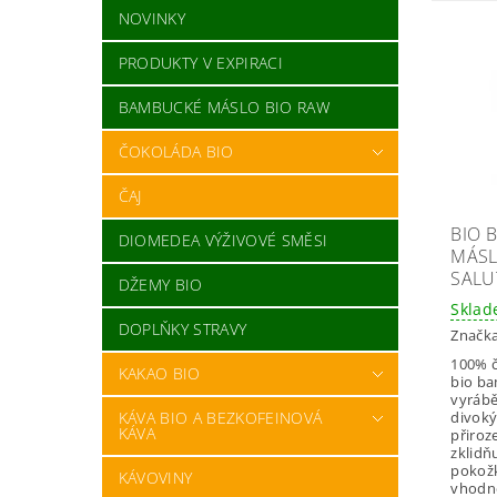
NOVINKY
PRODUKTY V EXPIRACI
BAMBUCKÉ MÁSLO BIO RAW
ČOKOLÁDA BIO
ČAJ
BIO 
DIOMEDEA VÝŽIVOVÉ SMĚSI
MÁSL
SALUT
DŽEMY BIO
Skla
DOPLŇKY STRAVY
Značk
100% č
KAKAO BIO
bio b
vyrábě
KÁVA BIO A BEZKOFEINOVÁ
divokýc
KÁVA
přiroz
zklidň
pokožk
KÁVOVINY
vhodné 