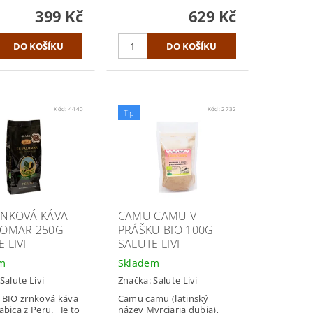
399 Kč
629 Kč
Kód:
4440
Kód:
2732
Tip
RNKOVÁ KÁVA
CAMU CAMU V
LOMAR 250G
PRÁŠKU BIO 100G
 LIVI
SALUTE LIVI
em
Skladem
Salute Livi
Značka:
Salute Livi
 BIO zrnková káva
Camu camu (latinský
abica z Peru. Je to
název Myrciaria dubia),