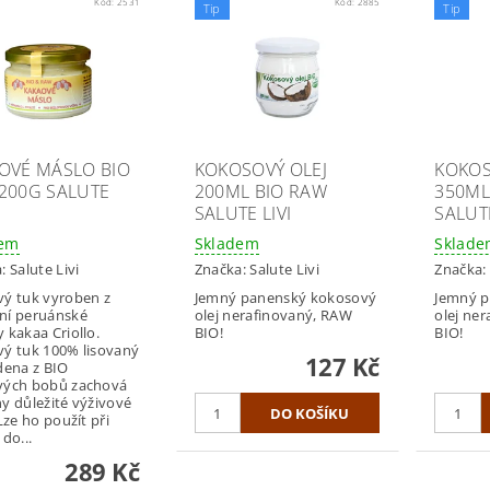
Kód:
2531
Kód:
2885
Tip
Tip
OVÉ MÁSLO BIO
KOKOSOVÝ OLEJ
KOKOS
200G SALUTE
200ML BIO RAW
350ML
SALUTE LIVI
SALUTE
dem
Skladem
Sklad
a:
Salute Livi
Značka:
Salute Livi
Značka:
ý tuk vyroben z
Jemný panenský kokosový
Jemný p
ní peruánské
olej nerafinovaný, RAW
olej ne
 kakaa Criollo.
BIO!
BIO!
ý tuk 100% lisovaný
127 Kč
dena z BIO
vých bobů zachová
y důležité výživové
Lze ho použít při
do...
289 Kč