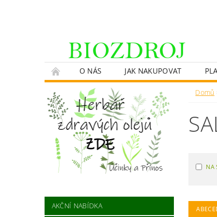
O NÁS
JAK NAKUPOVAT
PL
Domů
SA
NA 
AKČNÍ NABÍDKA
ABECE