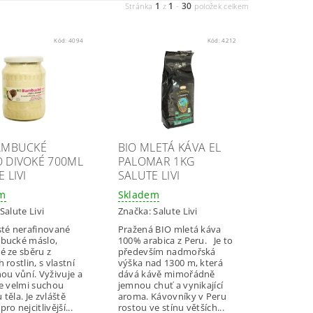
1
1
30
Stránka
z
-
položek celkem
Kód:
4094
Kód:
4212
AMBUCKÉ
BIO MLETÁ KÁVA EL
 DIVOKÉ 700ML
PALOMAR 1KG
 LIVI
SALUTE LIVI
em
Skladem
Salute Livi
Značka:
Salute Livi
sté nerafinované
Pražená BIO mletá káva
bucké máslo,
100% arabica z Peru. Je to
é ze sběru z
především nadmořská
 rostlin, s vlastní
výška nad 1300 m, která
ou vůní. Vyživuje a
dává kávě mimořádně
je velmi suchou
jemnou chuť a vynikající
těla. Je zvláště
aroma. Kávovníky v Peru
ro nejcitlivější...
rostou ve stínu větších...