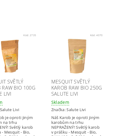
Kód:
2735
Kód:
4070
IT SVĚTLÝ
MESQUIT SVĚTLÝ
 RAW BIO 100G
KAROB RAW BIO 250G
 LIVI
SALUTE LIVI
em
Skladem
Salute Livi
Značka:
Salute Livi
ob je oproti jiným
Náš Karob je oproti jiným
 na trhu
karobům na trhu
NÝ! Světlý karob
NEPRAŽENÝ! Světlý karob
 - Mesquit - Bio,
v prášku - Mesquit - Bio,