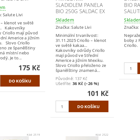
SLADIDLEM PANELA
BIO R
dem
BIO 250G SALDAC EX
SALUTE
a:
Salute Livi
Skladem
Sklad
o – klenot ve světě
Značka:
Salute Livi
Značka:
… Kakovníky
 Criollo mají původ
Minimální trvanlivost:
Nepraže
ední Americe a jižním
31.11.2025 Criollo – klenot
boby z 
. Slovo Criollo
ve světě kakaa…
Criollo.
eno ze španělštiny
Kakovníky odrůdy Criollo
ná místní nebo
mají původ ve Střední
dý. Je to...
Americe a jižním Mexiku.
Slovo Criollo přeloženo ze
175 Kč
španělštiny znamená...
Původně:
137 Kč
Ušetříte
:
36 Kč (–26 %)
101 Kč
Kód:
2519
Kód:
2522