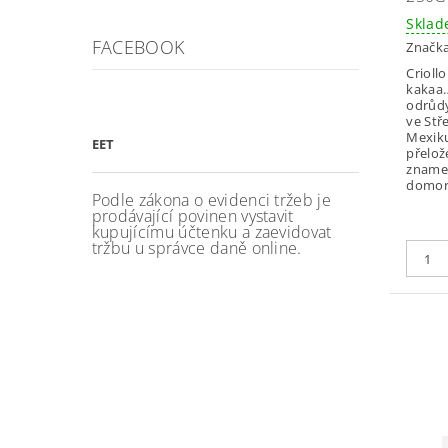
Skla
FACEBOOK
Značk
Crioll
kakaa
odrůdy
ve Stř
Mexiku
EET
přelož
zname
domoro
Podle zákona o evidenci tržeb je
prodávající povinen vystavit
kupujícímu účtenku a zaevidovat
tržbu u správce daně online.