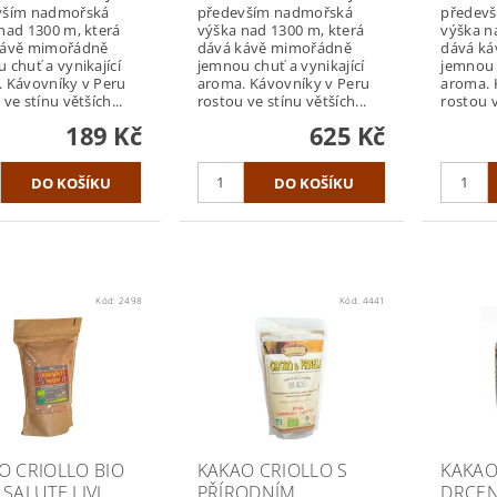
vším nadmořská
především nadmořská
předev
nad 1300 m, která
výška nad 1300 m, která
výška n
kávě mimořádně
dává kávě mimořádně
dává k
 chuť a vynikající
jemnou chuť a vynikající
jemnou c
 Kávovníky v Peru
aroma. Kávovníky v Peru
aroma. 
ve stínu větších...
rostou ve stínu větších...
rostou v
189 Kč
625 Kč
Kód:
2498
Kód:
4441
O CRIOLLO BIO
KAKAO CRIOLLO S
KAKAO
 SALUTE LIVI
PŘÍRODNÍM
DRCEN