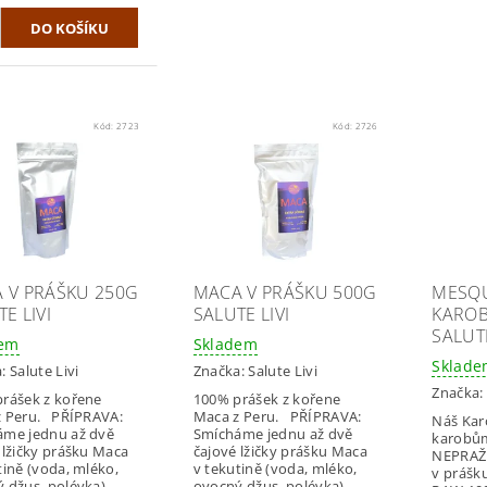
Kód:
2723
Kód:
2726
 V PRÁŠKU 250G
MACA V PRÁŠKU 500G
MESQU
E LIVI
SALUTE LIVI
KAROB
SALUTE
dem
Skladem
Sklad
a:
Salute Livi
Značka:
Salute Livi
Značka:
rášek z kořene
100% prášek z kořene
z Peru. PŘÍPRAVA:
Maca z Peru. PŘÍPRAVA:
Náš Kar
áme jednu až dvě
Smícháme jednu až dvě
karobům
 lžičky prášku Maca
čajové lžičky prášku Maca
NEPRAŽE
tině (voda, mléko,
v tekutině (voda, mléko,
v prášku
 džus, polévka)
ovocný džus, polévka)