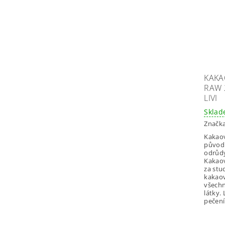
KAKA
RAW 
LIVI
Skla
Značk
Kakaov
původ
odrůdy
Kakaov
za stu
kakao
všechn
látky. 
pečení 